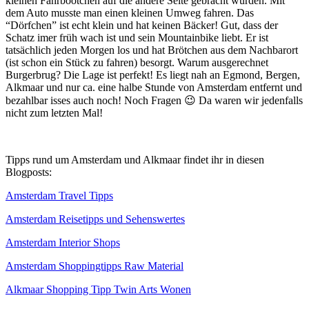
kleinen Fährböötchen auf die andere Seite gebracht wurden. Mit
dem Auto musste man einen kleinen Umweg fahren. Das
“Dörfchen” ist echt klein und hat keinen Bäcker! Gut, dass der
Schatz imer früh wach ist und sein Mountainbike liebt. Er ist
tatsächlich jeden Morgen los und hat Brötchen aus dem Nachbarort
(ist schon ein Stück zu fahren) besorgt. Warum ausgerechnet
Burgerbrug? Die Lage ist perfekt! Es liegt nah an Egmond, Bergen,
Alkmaar und nur ca. eine halbe Stunde von Amsterdam entfernt und
bezahlbar isses auch noch! Noch Fragen 😉 Da waren wir jedenfalls
nicht zum letzten Mal!
Tipps rund um Amsterdam und Alkmaar findet ihr in diesen
Blogposts:
Amsterdam Travel Tipps
Amsterdam Reisetipps und Sehenswertes
Amsterdam Interior Shops
Amsterdam Shoppingtipps Raw Material
Alkmaar Shopping Tipp Twin Arts Wonen