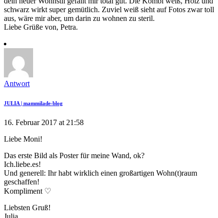
dein neuer Wohnstil gefällt mir total gut. Die Kombi weiß, Holz und
schwarz wirkt super gemütlich. Zuviel weiß sieht auf Fotos zwar toll
aus, wäre mir aber, um darin zu wohnen zu steril.
Liebe Grüße von, Petra.
Antwort
JULIA | mammilade-blog
16. Februar 2017 at 21:58
Liebe Moni!
Das erste Bild als Poster für meine Wand, ok?
Ich.liebe.es!
Und generell: Ihr habt wirklich einen großartigen Wohn(t)raum
geschaffen!
Kompliment ♡
Liebsten Gruß!
Julia