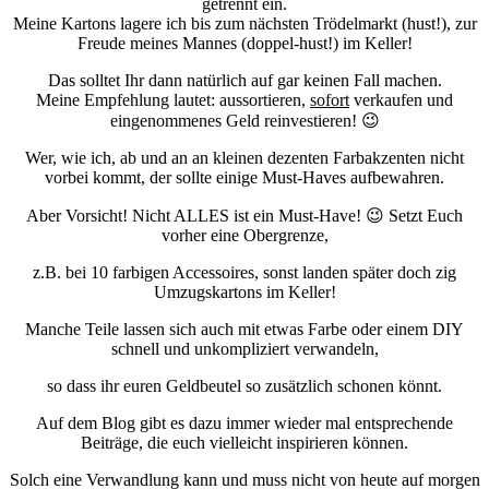
getrennt ein.
Meine Kartons lagere ich bis zum nächsten Trödelmarkt (hust!), zur
Freude meines Mannes (doppel-hust!) im Keller!
Das solltet Ihr dann natürlich auf gar keinen Fall machen.
Meine Empfehlung lautet: aussortieren,
sofort
v
erkaufen und
eingenommenes Geld reinvestieren! 😉
Wer, wie ich, ab und an an kleinen dezenten Farbakzenten nicht
vorbei kommt, der sollte einige Must-Haves aufbewahren.
Aber Vorsicht! Nicht ALLES ist ein Must-Have! 😉 Setzt Euch
vorher eine Obergrenze,
z.B. bei 10 farbigen Accessoires, sonst landen später doch zig
Umzugskartons im Keller!
Manche Teile lassen sich auch mit etwas Farbe oder einem DIY
schnell und unkompliziert verwandeln,
so dass ihr euren Geldbeutel so zusätzlich schonen könnt.
Auf dem Blog gibt es dazu immer wieder mal entsprechende
Beiträge, die euch vielleicht inspirieren können.
Solch eine Verwandlung kann und muss nicht von heute auf morgen