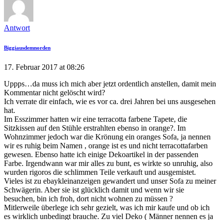
Antwort
Biggiausdemnorden
17. Februar 2017 at 08:26
Uppps…da muss ich mich aber jetzt ordentlich anstellen, damit mein
Kommentar nicht gelöscht wird?
Ich verrate dir einfach, wie es vor ca. drei Jahren bei uns ausgesehen
hat.
Im Esszimmer hatten wir eine terracotta farbene Tapete, die
Sitzkissen auf den Stühle erstrahlten ebenso in orange?. Im
Wohnzimmer jedoch war die Krönung ein oranges Sofa, ja nennen
wir es ruhig beim Namen , orange ist es und nicht terracottafarben
gewesen. Ebenso hatte ich einige Dekoartikel in der passenden
Farbe. Irgendwann war mir alles zu bunt, es wirkte so unruhig, also
wurden rigoros die schlimmen Teile verkauft und ausgemistet.
Vieles ist zu ebaykleinanzeigen gewandert und unser Sofa zu meiner
Schwägerin. Aber sie ist glücklich damit und wenn wir sie
besuchen, bin ich froh, dort nicht wohnen zu müssen ?
Mitlerweile überlege ich sehr gezielt, was ich mir kaufe und ob ich
es wirklich unbedingt brauche. Zu viel Deko ( Männer nennen es ja