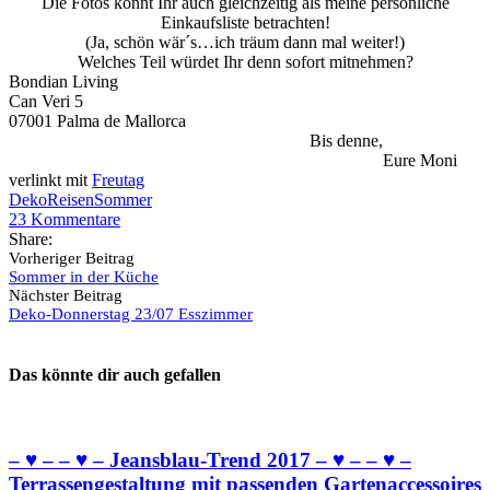
Die Fotos könnt Ihr auch gleichzeitig als meine persönliche
Einkaufsliste betrachten!
(Ja, schön wär´s…ich träum dann mal weiter!)
Welches Teil würdet Ihr denn sofort mitnehmen?
Bondian Living
Can Veri 5
07001 Palma de Mallorca
Bis denne,
Eure Moni
verlinkt mit
Freutag
Deko
Reisen
Sommer
23
Kommentare
Share:
Vorheriger Beitrag
Sommer in der Küche
Nächster Beitrag
Deko-Donnerstag 23/07 Esszimmer
Das könnte dir auch gefallen
– ♥ – – ♥ – Jeansblau-Trend 2017 – ♥ – – ♥ –
Terrassengestaltung mit passenden Gartenaccessoires