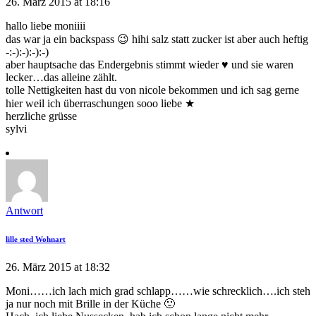
26. März 2015 at 18:16
hallo liebe moniiii
das war ja ein backspass 😉 hihi salz statt zucker ist aber auch heftig
-:-):-):-):-)
aber hauptsache das Endergebnis stimmt wieder ♥ und sie waren
lecker…das alleine zählt.
tolle Nettigkeiten hast du von nicole bekommen und ich sag gerne
hier weil ich überraschungen sooo liebe ★
herzliche grüsse
sylvi
Antwort
lille sted Wohnart
26. März 2015 at 18:32
Moni……ich lach mich grad schlapp……wie schrecklich….ich steh
ja nur noch mit Brille in der Küche 🙂