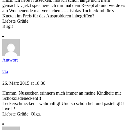
Hach, ich liebe Nussecken, hab ich schon lange nicht mehr
gemacht….jetzt speichere ich mir mal dein Rezept ab und werde es
am Wochenende mal versuchen……ist das Tochterkind für´s
Kneten im Preis für das Ausprobieren inbegriffen?
Liebste Grüße
Birgit
Antwort
Ulla
26. März 2015 at 18:36
Hmmm, Nussecken erinnern mich immer an meine Kindheit: mit
Schokoladenecken!!!
Leckerschmecker – wahrhaftig! Und so schön hell und pastellig!! I
love it!
Liebste Grüße, Olga.