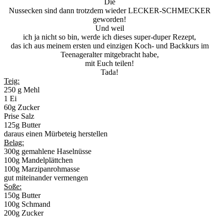
Die
Nussecken sind dann trotzdem wieder LECKER-SCHMECKER
geworden!
Und weil
ich ja nicht so bin, werde ich dieses super-duper Rezept,
das ich aus meinem ersten und einzigen Koch- und Backkurs im
Teenageralter mitgebracht habe,
mit Euch teilen!
Tada!
Teig:
250 g Mehl
1 Ei
60g Zucker
Prise Salz
125g Butter
daraus einen Mürbeteig herstellen
Belag:
300g gemahlene Haselnüsse
100g Mandelplättchen
100g Marzipanrohmasse
gut miteinander vermengen
Soße:
150g Butter
100g Schmand
200g Zucker