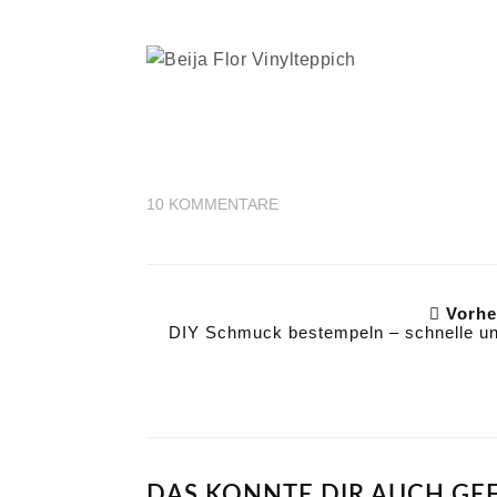
10
KOMMENTARE
Vorher
DIY Schmuck bestempeln – schnelle und
DAS KÖNNTE DIR AUCH GE